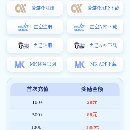
靠的服务体验。
截至目前，开心彩 已拥有超
100 万+
注册用户，服务网络覆
盖十余国家与地区，日均访问量持续增长，深受广大体育爱
好者喜爱。
我们将继续秉持“
技术创新、用户至上、安全高效
”的理念，
持续优化产品架构与内容体验，致力于成为全球领先的开心
彩APP下载-官方正版开心彩手机客户端下载链接平台。