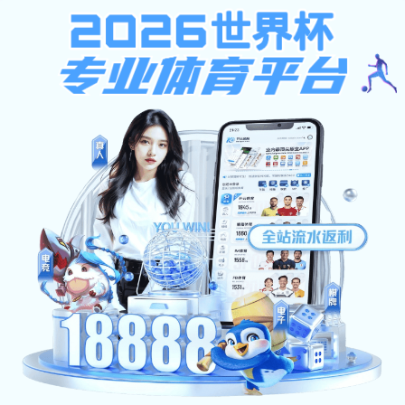
注册入口
开心彩
· 体育观看更便捷
连接你的赛事视野，打造球迷专属的数字主场。
开心彩网
页版
提供多终端支持、高清视频、 实时比分与赛事推荐，
让你随时随地畅享体育内容。
网页端入口
下载APP