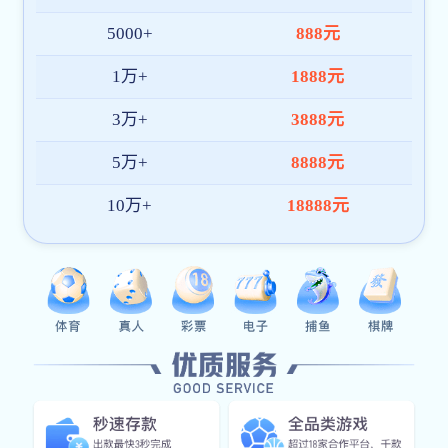
开心彩全站App
我们推出的原生应用覆盖体育、电竞等热门内容，支持赛事